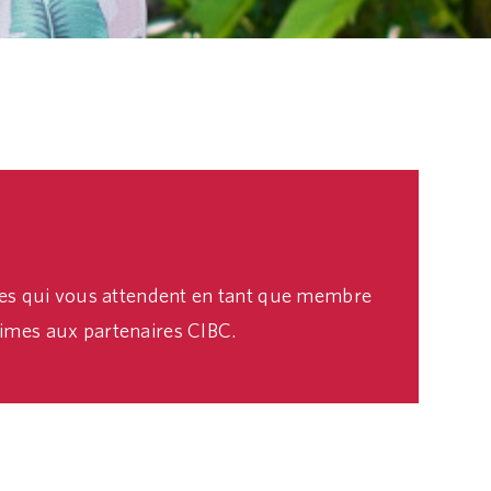
ges qui vous attendent en tant que membre
mes aux partenaires CIBC.